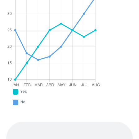
Yes
No