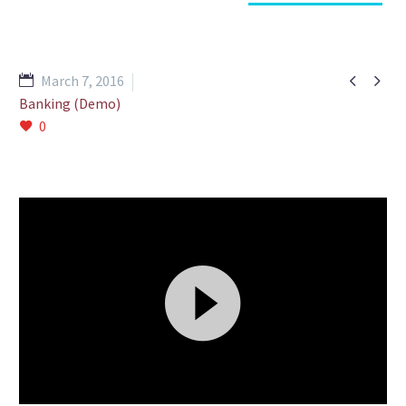


March 7, 2016
Banking (Demo)
0