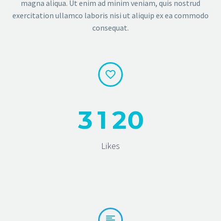
magna aliqua. Ut enim ad minim veniam, quis nostrud
exercitation ullamco laboris nisi ut aliquip ex ea commodo
consequat.


3
1
2
0
Likes

