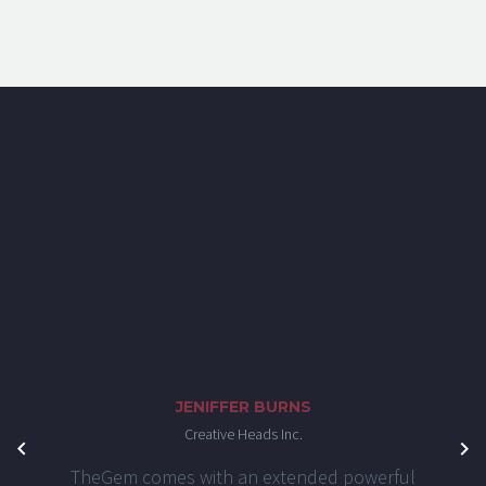
JENIFFER BURNS
Creative Heads Inc.
TheGem comes with an extended powerful